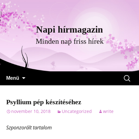
Napi hírmagazin
Minden nap friss hírek
Megszakítás
Keresé
Menü
Psyllium pép készítéséhez
november 10, 2018
Uncategorized
write
Szponzorált tartalom