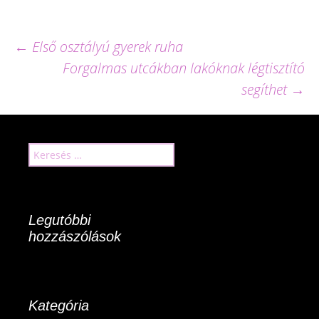
←
Első osztályú gyerek ruha
Forgalmas utcákban lakóknak légtisztító
Bejegyzések
segíthet
→
navigációja
Keresés:
Legutóbbi
hozzászólások
Kategória