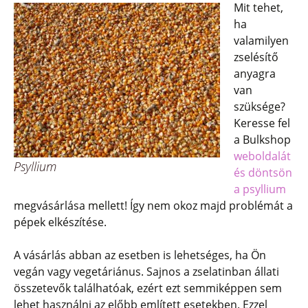
Mit tehet,
ha
valamilyen
zselésítő
anyagra
van
szüksége?
Keresse fel
a Bulkshop
weboldalát
Psyllium
és döntsön
a psyllium
megvásárlása mellett! Így nem okoz majd problémát a
pépek elkészítése.
A vásárlás abban az esetben is lehetséges, ha Ön
vegán vagy vegetáriánus. Sajnos a zselatinban állati
összetevők találhatóak, ezért ezt semmiképpen sem
lehet használni az előbb említett esetekben. Ezzel