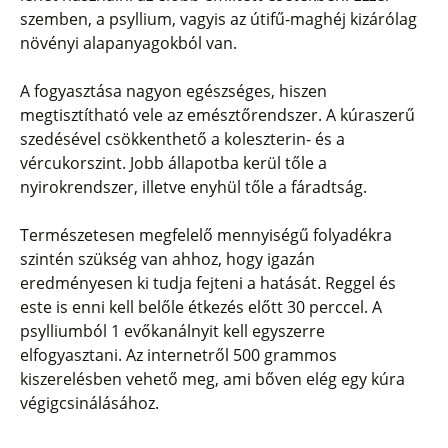
szemben, a psyllium, vagyis az útifű-maghéj kizárólag
növényi alapanyagokból van.
A fogyasztása nagyon egészséges, hiszen
megtisztítható vele az emésztőrendszer. A kúraszerű
szedésével csökkenthető a koleszterin- és a
vércukorszint. Jobb állapotba kerül tőle a
nyirokrendszer, illetve enyhül tőle a fáradtság.
Természetesen megfelelő mennyiségű folyadékra
szintén szükség van ahhoz, hogy igazán
eredményesen ki tudja fejteni a hatását. Reggel és
este is enni kell belőle étkezés előtt 30 perccel. A
psylliumból 1 evőkanálnyit kell egyszerre
elfogyasztani. Az internetről 500 grammos
kiszerelésben vehető meg, ami bőven elég egy kúra
végigcsinálásához.